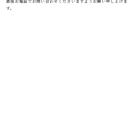
直接お電話でお問い合わせくださいますようお願い申し上げま
す。
次の記事
一覧へ
前の記事
武相草のねがい
お品書き
お持ち帰り・お土産
店舗のご案内
武相草のはじまり
武相草日記