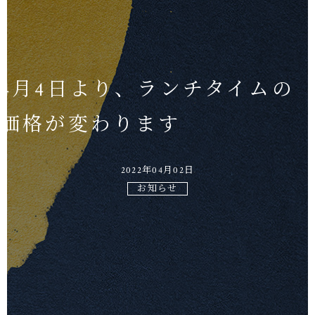
4月4日より、ランチタイムの
武相草のはじまり
武相草のねがい
お品書き
お持ち帰り・お土産
店舗のご案内
武相草日記
価格が変わります
2022年04月02日
お知らせ