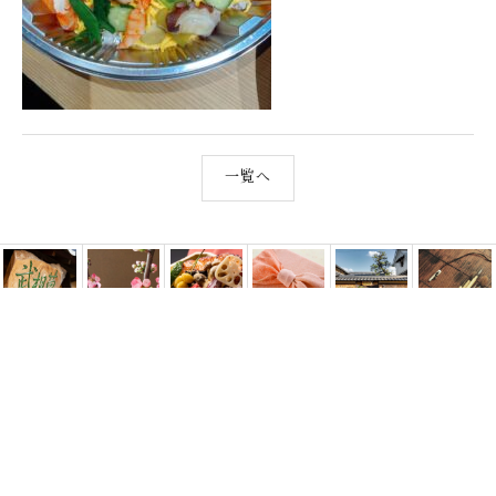
一覧へ
武相草のねがい
お品書き
お持ち帰り・お土産
店舗のご案内
武相草のはじまり
武相草日記