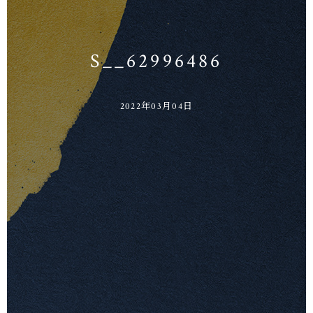
武相草のはじまり
武相草のねがい
お品書き
お持ち帰り・お土産
店舗のご案内
武相草日記
S__62996486
2022年03月04日